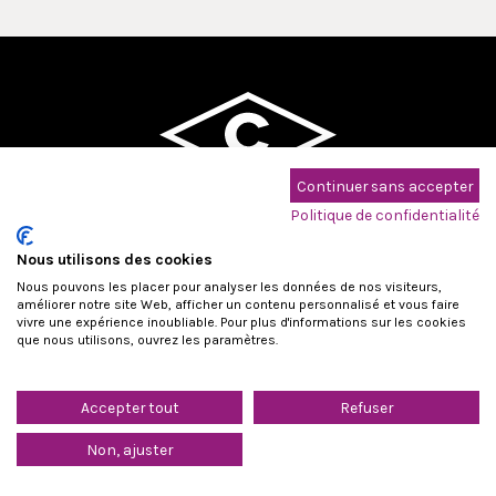
Continuer sans accepter
Maison Cridel - Pompes Funèbres
Politique de confidentialité
DEPUIS 1886
Nous utilisons des cookies
Nous pouvons les placer pour analyser les données de nos visiteurs,
améliorer notre site Web, afficher un contenu personnalisé et vous faire
vivre une expérience inoubliable. Pour plus d'informations sur les cookies
que nous utilisons, ouvrez les paramètres.
Déclaration de confidentialité
Accepter tout
Refuser
Non, ajuster