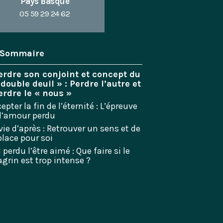
Pays Basque
05 59 29 24 62
Sommaire
erdre son conjoint et concept du
 double deuil » : Perdre l’autre et
erdre le « nous »
epter la fin de l’éternité : L’épreuve
 l’amour perdu
vie d’après : Retrouver un sens et de
place pour soi
i perdu l’être aimé : Que faire si le
grin est trop intense ?