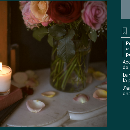
P
«
p
Acc
de
La 
la 
J’a
cha