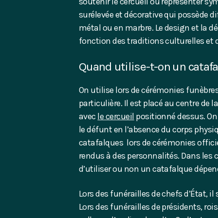
soutenir le cercueil ou représenter s
surélevée et décorative qui possède diff
métal ou en marbre. Le design et la d
fonction des traditions culturelles et 
Quand utilise-t-on un cataf
On utilise lors de cérémonies funèbre
particulière. Il est placé au centre de l
avec
le cercueil
positionné dessus. On 
le défunt en l’absence du corps physiq
catafalques lors de cérémonies offic
rendus à des personnalités. Dans les c
d’utiliser ou non un catafalque dépend
Lors des funérailles de chefs d’État, il
Lors des funérailles de présidents, roi