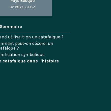
Pays Basque
05 59 29 24 62
Sommaire
nd utilise-t-on un catafalque ?
mment peut-on décorer un
tafalque ?
gnification symbolique
e catafalque dans l’histoire