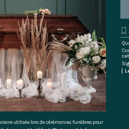
Qua
Co
ca
Si
L
raire utilisée lors de cérémonies funèbres pour