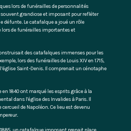
alques lors de funérailles de personnalités
t souvent grandiose et imposant pour refléter
ne défunte.
Le catafalque a joué un rôle
e lors de funérailles importantes et
onstruisait des catafalques immenses pour les
exemple, lors des funérailles de Louis XIV en 1715,
l’église Saint-Denis. Il comprenait un cénotaphe
 en 1840 ont marqué les esprits grâce à la
al dans l’église des Invalides à Paris. Il
 cercueil de Napoléon. Ce lieu est devenu
mpereur.
n 1885, un catafalque imposant prenait place