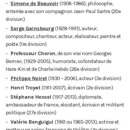
Simone de Beauvoir
(1908-1986), philosophe,
enterrée avec son compagnon Jean-Paul Sartre (20e
division)
Serge Gainsbourg
(1928-1991), auteur,
compositeur, chanteur, acteur, réalisateur, peintre et
poète (1re division)
Professeur Choron
, de son vrai nom Georges
Bernier, (1929-2005), humoriste, cofondateur de
Hara-Kiri et de Charlie Hebdo (26e division)
Philippe Noiret
(1930 – 2006), acteur (3e division)
Henri Troyat
(1911-2007), écrivain (2e division)
Stéphane Hessel
(1917-2013), diplomate,
ambassadeur de France, résistant, écrivain et militant
politique (27e division)
Valérie Benguigui
(1961 ou 1965-2013), actrice et
metteur en scène française de théâtre (4e division)