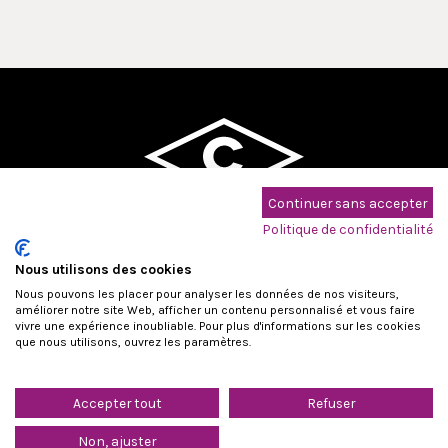
Continuer sans accepter
Maison Cridel - Pompes Funèbres
Politique de confidentialité
DEPUIS 1886
Nous utilisons des cookies
Nous pouvons les placer pour analyser les données de nos visiteurs,
améliorer notre site Web, afficher un contenu personnalisé et vous faire
vivre une expérience inoubliable. Pour plus d'informations sur les cookies
que nous utilisons, ouvrez les paramètres.
Déclaration de confidentialité
Accepter tout
Refuser
Non, ajuster