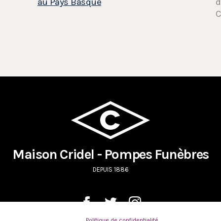
au Pays Basque
d
C
Maison Cridel - Pompes Funèbres
DEPUIS 1886
Politique de confidentialité