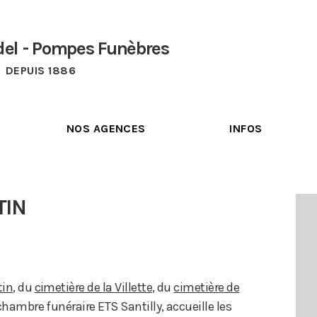
del - Pompes Funèbres
DEPUIS 1886
NOS AGENCES
INFOS
TIN
tin
, du
cimetière de la Villette
,
du
cimetière de
 chambre funéraire ETS Santilly, accueille les