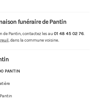
maison funéraire de Pantin
um de Pantin, contactez les au
01 48 45 02 76
.
reuil
, dans la commune voisine.
ntin
00 PANTIN
etière
 Pantin