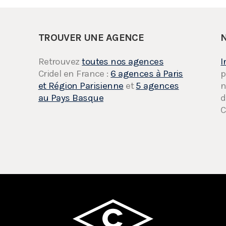
TROUVER UNE AGENCE
Retrouvez
toutes nos agences
I
Cridel en France :
6 agences à Paris
p
et Région Parisienne
et
5 agences
n
au Pays Basque
d
C