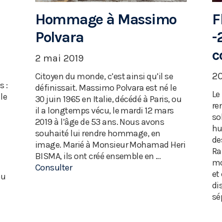
F
Hommage à Massimo
-
Polvara
c
2 mai 2019
2
Citoyen du monde, c’est ainsi qu’il se
s :
définissait. Massimo Polvara est né le
Le
le
30 juin 1965 en Italie, décédé à Paris, ou
re
il a longtemps vécu, le mardi 12 mars
so
2019 à l’âge de 53 ans. Nous avons
hu
souhaité lui rendre hommage, en
de
image. Marié à Monsieur Mohamad Heri
Ra
BISMA, ils ont créé ensemble en …
mo
Consulter
et
ou
di
sé