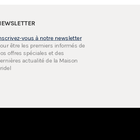
NEWSLETTER
nscrivez-vous à notre newsletter
our être les premiers informés de
os offres spéciales et des
ernières actualité de la Maison
ridel