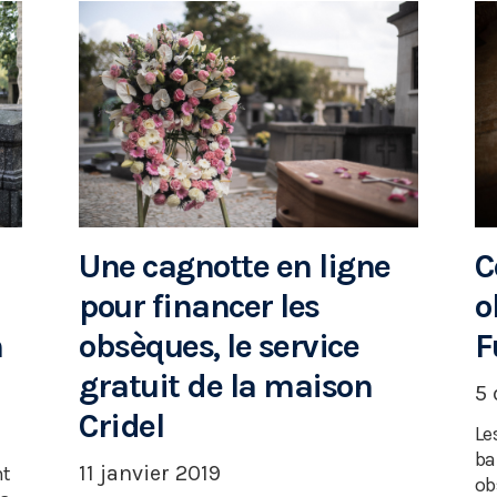
Une cagnotte en ligne
C
pour financer les
o
n
obsèques, le service
F
gratuit de la maison
5
Cridel
Le
ba
11 janvier 2019
nt
ob