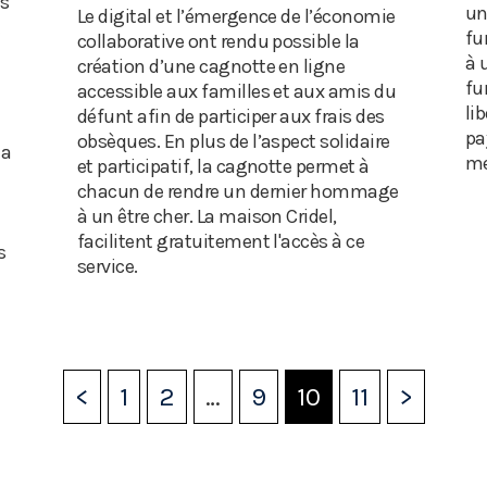
ls
un
Le digital et l’émergence de l’économie
t
fu
collaborative ont rendu possible la
à 
création d’une cagnotte en ligne
fu
accessible aux familles et aux amis du
li
défunt afin de participer aux frais des
pa
obsèques. En plus de l’aspect solidaire
la
me
et participatif, la cagnotte permet à
chacun de rendre un dernier hommage
à un être cher. La maison Cridel,
facilitent gratuitement l'accès à ce
s
service.
<
1
2
…
9
10
11
>