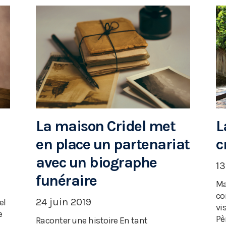
L
La maison Cridel met
c
en place un partenariat
avec un biographe
13
funéraire
Ma
co
24 juin 2019
el
vi
e
Pè
Raconter une histoire En tant