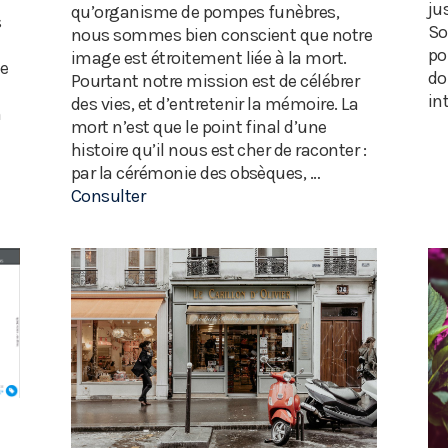
ju
qu’organisme de pompes funèbres,
s
So
nous sommes bien conscient que notre
po
image est étroitement liée à la mort.
ce
do
Pourtant notre mission est de célébrer
in
des vies, et d’entretenir la mémoire. La
n
mort n’est que le point final d’une
histoire qu’il nous est cher de raconter :
par la cérémonie des obsèques, …
Consulter