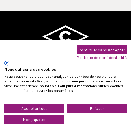
Continuer sans accepter
Maison Cridel - Pompes Funèbres
Politique de confidentialité
DEPUIS 1886
Nous utilisons des cookies
Nous pouvons les placer pour analyser les données de nos visiteurs,
améliorer notre site Web, afficher un contenu personnalisé et vous faire
vivre une expérience inoubliable. Pour plus d'informations sur les cookies
que nous utilisons, ouvrez les paramètres.
Déclaration de confidentialité
Accepter tout
Refuser
Non, ajuster