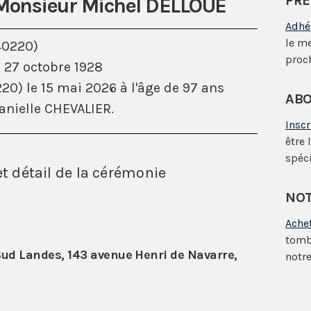
PRÉ
 Monsieur Michel DELLOUE
Adhé
le m
40220)
proc
e 27 octobre 1928
20) le 15 mai 2026 à l'âge de 97 ans
ABO
nielle CHEVALIER.
Insc
être 
spéci
et détail de la cérémonie
NOT
Ache
tomb
ud Landes, 143 avenue Henri de Navarre,
notre