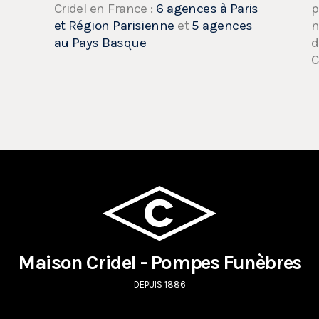
Cridel en France :
6 agences à Paris
p
et Région Parisienne
et
5 agences
n
au Pays Basque
d
C
Maison Cridel - Pompes Funèbres
DEPUIS 1886