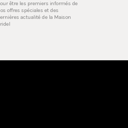
our être les premiers informés de
os offres spéciales et des
ernières actualité de la Maison
ridel