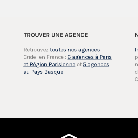
TROUVER UNE AGENCE
Retrouvez
toutes nos agences
I
Cridel en France :
6 agences à Paris
p
et Région Parisienne
et
5 agences
n
au Pays Basque
d
C