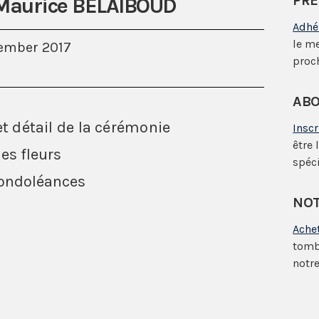
PRÉ
 Maurice BELAIBOUD
Adhé
le m
cember 2017
proc
ABO
et détail de la cérémonie
Insc
être 
es fleurs
spéci
condoléances
NOT
Ache
tomb
notre