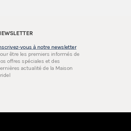
NEWSLETTER
nscrivez-vous à notre newsletter
our être les premiers informés de
os offres spéciales et des
ernières actualité de la Maison
ridel