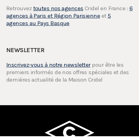
Retrouvez
toutes nos agences
Cridel en France :
6
agences à Paris et Région Parisienne
et
5
agences au Pays Basque
NEWSLETTER
Inscrivez-vous à notre newsletter
pour être les
premiers informés de nos offres spéciales et des
dernières actualité de la Maison Cridel