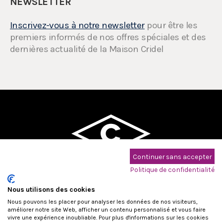
NEWSLETTER
Inscrivez-vous à notre newsletter
pour être les
premiers informés de nos offres spéciales et des
dernières actualité de la Maison Cridel
Continuer sans accepter
Maison Cridel - Pompes Funèbres
Politique de confidentialité
DEPUIS 1886
Nous utilisons des cookies
Nous pouvons les placer pour analyser les données de nos visiteurs,
améliorer notre site Web, afficher un contenu personnalisé et vous faire
vivre une expérience inoubliable. Pour plus d'informations sur les cookies