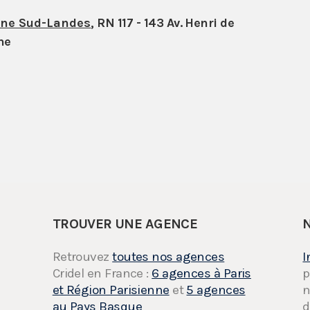
nne Sud-Landes
, RN 117 - 143 Av. Henri de
ne
TROUVER UNE AGENCE
Retrouvez
toutes nos agences
I
Cridel en France :
6 agences à Paris
p
et Région Parisienne
et
5 agences
n
au Pays Basque
d