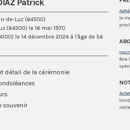
PRÉ
DIAZ Patrick
Adhé
le m
an-de-Luz (64500)
proc
uz (64500) le 16 mai 1970
100) le 14 décembre 2024 à l'âge de 54
ABO
Insc
être 
spéci
et détail de la cérémonie
NOT
condoléances
urs
Ache
tomb
e souvenir
notre