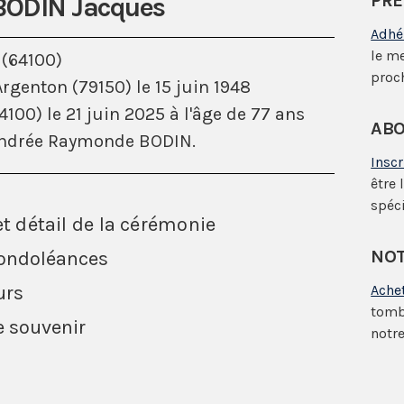
PRÉ
 BODIN Jacques
Adhé
le m
 (64100)
proc
rgenton (79150) le 15 juin 1948
100) le 21 juin 2025 à l'âge de 77 ans
ABO
ndrée Raymonde BODIN.
Insc
être 
spéci
et détail de la cérémonie
NOT
condoléances
urs
Ache
tomb
e souvenir
notre