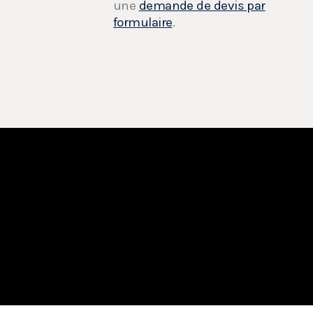
une
demande de devis par
formulaire
.