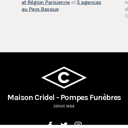
et Région Parisienne
et
5 agences
n
au Pays Basque
d
C
Maison Cridel - Pompes Funèbres
DEPUIS 1886