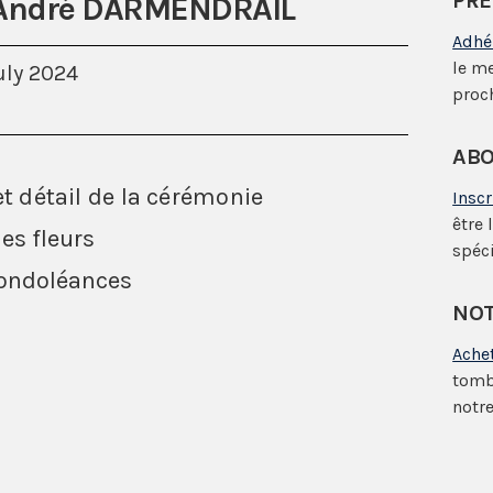
PRÉ
s André DARMENDRAIL
Adhé
le m
uly 2024
proc
ABO
et détail de la cérémonie
Insc
être 
es fleurs
spéci
condoléances
NOT
Ache
tomb
notre