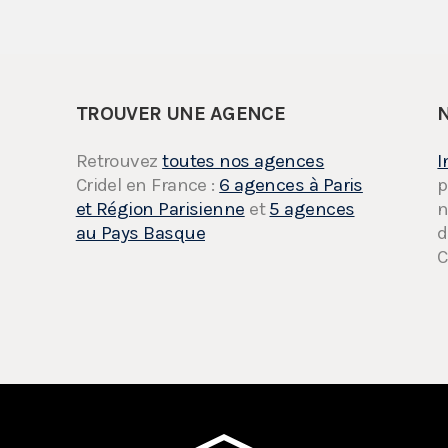
TROUVER UNE AGENCE
Retrouvez
toutes nos agences
I
Cridel en France :
6 agences à Paris
p
et Région Parisienne
et
5 agences
n
au Pays Basque
d
C