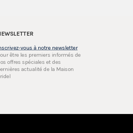
NEWSLETTER
nscrivez-vous à notre newsletter
our être les premiers informés de
os offres spéciales et des
ernières actualité de la Maison
ridel