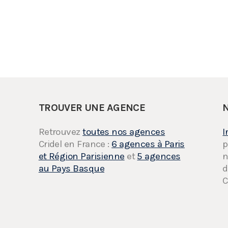
TROUVER UNE AGENCE
Retrouvez
toutes nos agences
I
Cridel en France :
6 agences à Paris
p
et Région Parisienne
et
5 agences
n
au Pays Basque
d
C