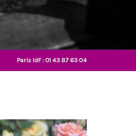
Paris IdF :
01 43 87 63 04