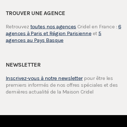
TROUVER UNE AGENCE
Retrouvez
toutes nos agences
Cridel en France :
6
agences à Paris et Région Parisienne
et
5
agences au Pays Basque
NEWSLETTER
Inscrivez-vous à notre newsletter
pour être les
premiers informés de nos offres spéciales et des
dernières actualité de la Maison Cridel