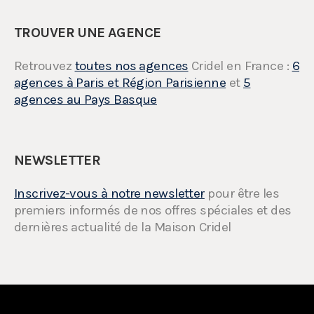
TROUVER UNE AGENCE
Retrouvez
toutes nos agences
Cridel en France :
6
agences à Paris et Région Parisienne
et
5
agences au Pays Basque
NEWSLETTER
Inscrivez-vous à notre newsletter
pour être les
premiers informés de nos offres spéciales et des
dernières actualité de la Maison Cridel