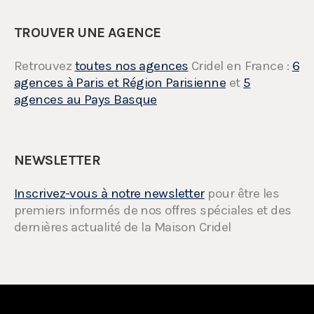
TROUVER UNE AGENCE
Retrouvez
toutes nos agences
Cridel en France :
6
agences à Paris et Région Parisienne
et
5
agences au Pays Basque
NEWSLETTER
Inscrivez-vous à notre newsletter
pour être les
premiers informés de nos offres spéciales et des
dernières actualité de la Maison Cridel