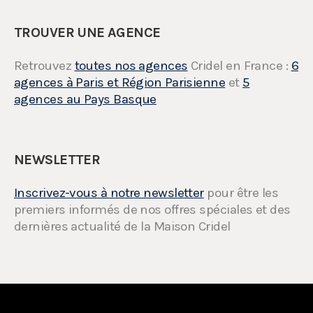
TROUVER UNE AGENCE
Retrouvez
toutes nos agences
Cridel en France :
6
agences à Paris et Région Parisienne
et
5
agences au Pays Basque
NEWSLETTER
Inscrivez-vous à notre newsletter
pour être les
premiers informés de nos offres spéciales et des
dernières actualité de la Maison Cridel