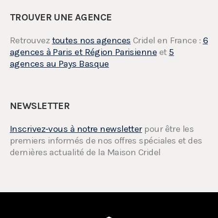
TROUVER UNE AGENCE
Retrouvez
toutes nos agences
Cridel en France :
6
agences à Paris et Région Parisienne
et
5
agences au Pays Basque
NEWSLETTER
Inscrivez-vous à notre newsletter
pour être les
premiers informés de nos offres spéciales et des
dernières actualité de la Maison Cridel