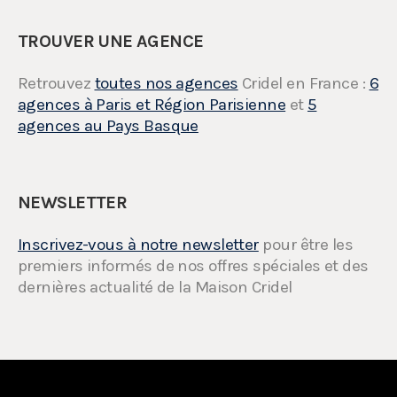
TROUVER UNE AGENCE
Retrouvez
toutes nos agences
Cridel en France :
6
agences à Paris et Région Parisienne
et
5
agences au Pays Basque
NEWSLETTER
Inscrivez-vous à notre newsletter
pour être les
premiers informés de nos offres spéciales et des
dernières actualité de la Maison Cridel