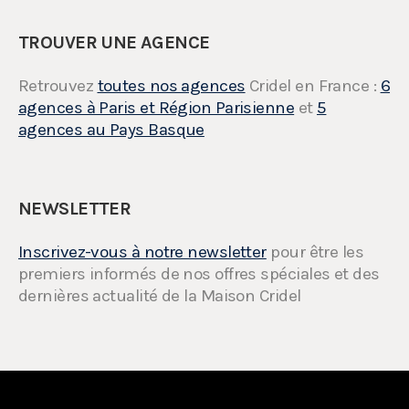
TROUVER UNE AGENCE
Retrouvez
toutes nos agences
Cridel en France :
6
agences à Paris et Région Parisienne
et
5
agences au Pays Basque
NEWSLETTER
Inscrivez-vous à notre newsletter
pour être les
premiers informés de nos offres spéciales et des
dernières actualité de la Maison Cridel