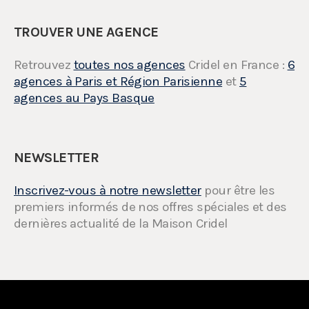
TROUVER UNE AGENCE
Retrouvez
toutes nos agences
Cridel en France :
6
agences à Paris et Région Parisienne
et
5
agences au Pays Basque
NEWSLETTER
Inscrivez-vous à notre newsletter
pour être les
premiers informés de nos offres spéciales et des
dernières actualité de la Maison Cridel